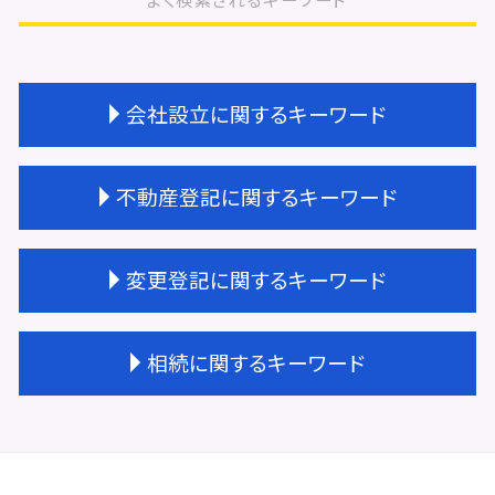
会社設立に関するキーワード
会社設立費用 合同会社
不動産登記に関するキーワード
会社設立 届出
会社設立 登記費用
会社設立 登録免許税
不動産登記 共有名義
変更登記に関するキーワード
会社設立 流れ 司法書士
不動産登記 効力
会社設立 ステップ
大阪市 不動産登記
会社設立 相続税対策
不動産登記 売却
不動産 変更登記 相続
相続に関するキーワード
会社設立 手続き
不動産登記費用 相続
株式会社 変更登記 費用
会社設立 登記 期間
不動産登記 売買
相続 変更登記 費用
会社設立 法人
不動産登記 権利証
建物 変更登記 費用
相続登記
会社設立 登記
不動産登記費用 相場
不動産 変更登記 費用
相続 手続き
会社設立 資本金
不動産登記 抵当権
変更登記 相場
相続 不動産登記