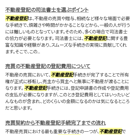
不動産登記の司法書士を選ぶポイント
不動産登記
は、不動産の売買や贈与、相続など様々な場面で必要
な手続きで、煩雑さや時間がかかることなどから、一般の人が行う
には難しいものとなっています。そのため、多くの場合で司法書士
の協力が必要となります。 司法書士には、
不動産登記
に関する豊
富な知識や経験があり、スムーズな手続きの実現に貢献してくれ
ます。そこで、この...
売買の不動産登記の登記費用について
不動産の売買において、
不動産登記
手続きが完了することで所有
権が正式に移転し、売主から買主へと無事に不動産が渡ることに
なります。
不動産登記
手続きには、登記申請書の作成や登記費用
の支払が必要になりますが、このとき登記費用としてはいったいど
んなものが含まれ、どのくらいの金額になるのかは気になるところ
だと思います。
売買契約から不動産登記手続完了までの流れ
不動産売買における最も重要な手続きの一つが、
不動産登記
で