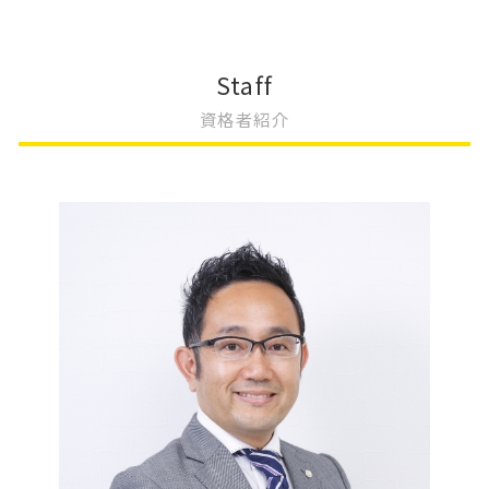
会社設立 種類
不動産登記 天王寺区
変更登記 種類
相続 運用
会社設立 流れ 合同会社
不動産登記費用 司法書士
大阪市 変更登記
相続 やること
会社設立 サポート
不動産登記 相続 必要書類
変更登記 相続
相続 不動産 名義変更
Staff
会社設立 メリット
不動産登記
変更登記 地目
相続登記とは
資格者紹介
会社設立 スケジュール
不動産登記 区分所有
法人登記 名前 変更
相続放棄
会社設立 助成金
不動産登記 勝手に変更
根抵当権 変更登記 費用
相続 受け取り方
会社設立 方法
不動産登記 贈与
法人登記 役員変更 必要書類
遺産 放棄
天王寺区 会社設立
不動産登記 売買契約書
変更登記 地積
相続 遺言
不動産登記 区画整理
更正登記 変更登記 違い
相続 遺産分割協議書
不動産登記 住所変更 義務化
法人登記 変更 期間
公正証書遺言 証人
不動産登記 住所変更
地上権 存続期間 変更登記
遺産 生前放棄
法人登記 代表者変更 必要書類
相続 不動産 売却
変更登記 建物
相続 手続き 期限
変更登記 地役権
相続放棄 手続き
遺産分割協議
不動産相続問題
相続 放棄 手続き