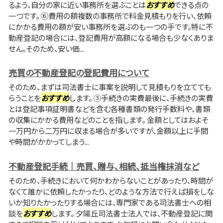
るよう、自分の家に近い事務所を選ぶことは
おすすめ
できる点の
一つです。 ⑥費用の額複数の事務所で料金見積もりを行い、依頼
にかかる費用の額が安い事務所を選ぶのも一つの手です。特に不
動産登記の場合には、登記費用が高額になる場合も少なくありま
せん。そのため、安い価...
売買の不動産登記の登記費用について
そのため、まずは司法書士に事案を説明して見積もりを立てても
らうことを
おすすめ
します。 ③手続きの実費最後に、手続きの実費
とは登記事項証明書などを含む各種書類の発行手数料や、書類
の収集にかかる費用などのことを指します。 金額としてはおよそ
一万円から二万円に収まる場合が多いですが、金額以上に手間
や時間がかかってしまう...
不動産登記手続｜売買、贈与、相続、抵当権抹消など
そのため、手続きにおいて何かわからないことがあったり、時間が
なくて誰かに依頼したかったり、どのような方法で行えば損をしな
いか知りたかったりする場合には、専門家である司法書士への相
談を
おすすめ
します。 夕陽丘司法書士法人では、不動産登記に関