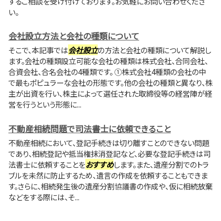
するご相談を受け付けております。お気軽にお問い合わせくださ
い。
会社設立方法と会社の種類について
そこで、本記事では
会社設立
の方法と会社の種類について解説し
ます。会社の種類設立可能な会社の種類は株式会社、合同会社、
合資会社、合名会社の4種類です。 ①株式会社4種類の会社の中
で最もポピュラーな会社の形態です。他の会社の種類と異なり、株
主が出資を行い、株主によって選任された取締役等の経営陣が経
営を行うという形態に...
不動産相続問題で司法書士に依頼できること
不動産相続において、登記手続きは切り離すことのできない問題
であり、相続登記や抵当権抹消登記など、必要な登記手続きは司
法書士に依頼することを
おすすめ
します。また、遺産分割でのトラ
ブルを未然に防止するため、遺言の作成を依頼することもできま
す。さらに、相続発生後の遺産分割協議書の作成や、仮に相続放棄
などをする際には、そ...