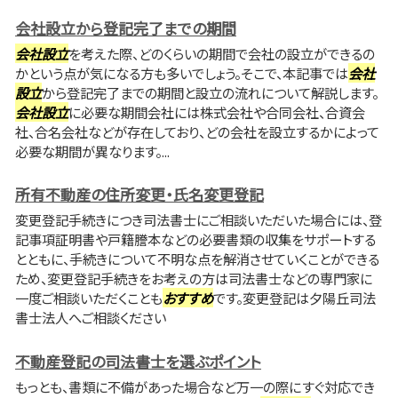
会社設立から登記完了までの期間
会社設立
を考えた際、どのくらいの期間で会社の設立ができるの
かという点が気になる方も多いでしょう。そこで、本記事では
会社
設立
から登記完了までの期間と設立の流れについて解説します。
会社設立
に必要な期間会社には株式会社や合同会社、合資会
社、合名会社などが存在しており、どの会社を設立するかによって
必要な期間が異なります。...
所有不動産の住所変更・氏名変更登記
変更登記手続きにつき司法書士にご相談いただいた場合には、登
記事項証明書や戸籍謄本などの必要書類の収集をサポートする
とともに、手続きについて不明な点を解消させていくことができる
ため、変更登記手続きをお考えの方は司法書士などの専門家に
一度ご相談いただくことも
おすすめ
です。変更登記は夕陽丘司法
書士法人へご相談ください
不動産登記の司法書士を選ぶポイント
もっとも、書類に不備があった場合など万一の際にすぐ対応でき