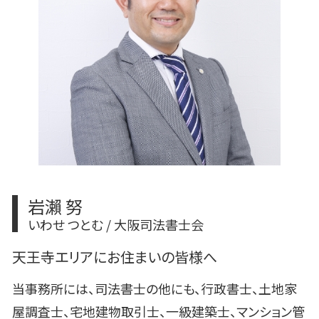
建物の名称 変更登記
相続 やり直し
相続 変更
相続 不動産登記 自分で
相続 不動産登記
岩瀨 努
いわせ つとむ / 大阪司法書士会
天王寺エリアにお住まいの皆様へ
当事務所には、司法書士の他にも、行政書士、土地家
屋調査士、宅地建物取引士、一級建築士、マンション管