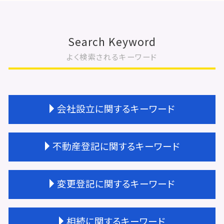
Search Keyword
よく検索されるキーワード
会社設立に関するキーワード
法人登記 依頼
不動産登記に関するキーワード
会社設立 助成金
会社設立 年間費用
会社設立 流れ 合同会社
不動産登記 住所変更
変更登記に関するキーワード
会社設立 登記 期間
不動産登記 権利証
会社設立 不動産
不動産登記 贈与
会社設立 相談
不動産登記 権利書
取締役 辞任 変更登記
相続に関するキーワード