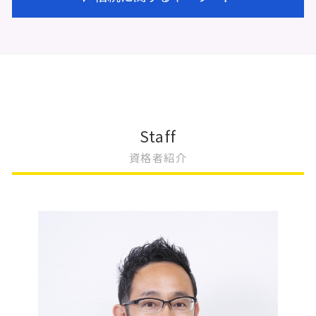
会社設立 代行 おすすめ
大阪市 不動産登記
建物種類 変更登記
会社設立 流れ 期間
不動産登記 金額
変更登記 費用 相場
会社設立 ステップ
不動産登記 贈与 必要書類
一般社団法人 変更登記 費用
相続 遺言
会社設立費用 いくら
不動産登記 司法書士 費用
法人登記 住所変更 必要書類
相続登記 義務化 過去の相続
会社設立 法人
不動産登記 期限
法人登記 変更
相続 やり方
商業登記 依頼
不動産登記 抵当権
法人登記 役員変更 必要書類
相続 不動産
会社設立 登記
不動産 贈与 手続き
法人登記 名義変更
相続 名義変更 書類
会社設立 期間
不動産登記費用 司法書士
更正登記 変更登記 違い
相続登記とは
Staff
会社設立 メリット
不動産登記費用 相続
根抵当権 変更登記 費用
共有名義 相続登記
資格者紹介
会社設立 流れ 自分で
不動産登記 区分所有
法人登記 住所変更
相続放棄 手続き
会社設立 すべきこと
不動産登記 権利者 義務者
地上権 変更登記
相続 不動産 売却
会社設立 相談先
不動産登記 司法書士
大阪市 変更登記
相続 不動産登記 必要書類
会社設立 相続税対策
不動産登記 住所変更 必要
変更登記 相続
相続 不動産取得税
不動産登記 権利者
変更登記 地積
相続 手続き
未登記建物 売買
地上権 存続期間 変更登記
相続登記 必要書類
不動産登記 抵当権抹消
法人登記 変更 費用
土地の評価 相続
法人登記 変更 必要書類
相続 受け取らない
変更登記 地目
相続 手続き 自分で