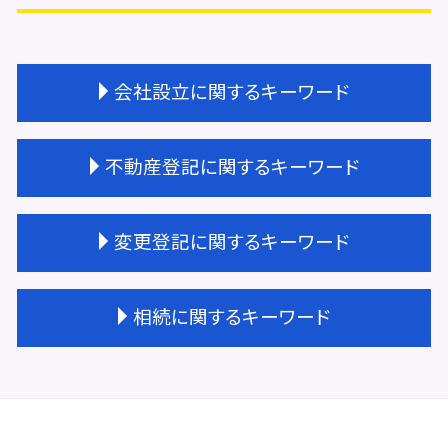
会社設立に関するキーワード
会社設立 メリット
不動産登記に関するキーワード
会社設立 相談先
会社設立 流れ
会社設立 必要書類
不動産登記 贈与 必要書類
変更登記に関するキーワード
会社設立 資本金
不動産登記 住所変更 義務化
会社設立 種類
不動産登記 区画整理
会社設立 スケジュール
不動産登記費用 司法書士
建物種類 変更登記
相続に関するキーワード
会社設立 サポート
不動産登記 売却
変更登記 相場
会社設立 流れ 資本金
不動産登記 天王寺区
不動産 変更登記 相続
会社設立 経理業務
不動産登記費用 相続
建物 変更登記 費用
相続 受け取り方
会社設立 名前
不動産登記 相続 必要書類
変更登記 司法書士
相続 不動産登記 必要書類
会社設立 登記 自分で
不動産登記 抵当権
法人登記 代表者変更 必要書類
相続登記 費用