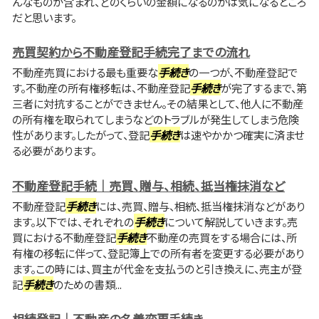
んなものが含まれ、どのくらいの金額になるのかは気になるところ
だと思います。
売買契約から不動産登記手続完了までの流れ
不動産売買における最も重要な
手続き
の一つが、不動産登記で
す。不動産の所有権移転は、不動産登記
手続き
が完了するまで、第
三者に対抗することができません。その結果として、他人に不動産
の所有権を取られてしまうなどのトラブルが発生してしまう危険
性があります。したがって、登記
手続き
は速やかかつ確実に済ませ
る必要があります。
不動産登記手続｜売買、贈与、相続、抵当権抹消など
不動産登記
手続き
には、売買、贈与、相続、抵当権抹消などがあり
ます。以下では、それぞれの
手続き
について解説していきます。売
買における不動産登記
手続き
不動産の売買をする場合には、所
有権の移転に伴って、登記簿上での所有者を変更する必要があり
ます。この時には、買主が代金を支払うのと引き換えに、売主が登
記
手続き
のための書類...
相続登記｜不動産の名義変更手続き