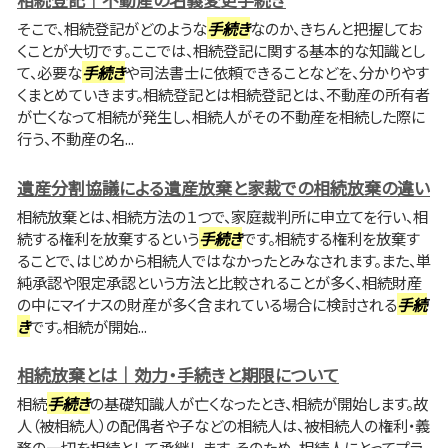
そこで、相続登記がどのような
手続き
なのか、きちんと把握してお
くことが大切です。ここでは、相続登記に関する基本的な知識とし
て、必要な
手続き
や司法書士に依頼できることなどを、分かりやす
くまとめていきます。相続登記とは相続登記とは、不動産の所有者
が亡くなって相続が発生し、相続人がその不動産を相続した際に
行う、不動産の名...
遺産分割協議による遺産放棄と家裁での相続放棄の違い
相続放棄とは、相続方法の１つで、家庭裁判所に申立てを行い、相
続する権利を放棄するという
手続き
です。相続する権利を放棄す
ることで、はじめから相続人ではなかったとみなされます。また、単
純承認や限定承認という方法と比較されることが多く、相続財産
の中にマイナスの財産が多く含まれている場合に検討される
手続
き
です。相続が開始...
相続放棄とは｜効力・手続きと期限について
相続
手続き
の基礎知識人が亡くなったとき、相続が開始します。故
人（被相続人）の配偶者や子などの相続人は、被相続人の権利・義
務の一切を相続として承継します。そのため、相続人にとってプラ