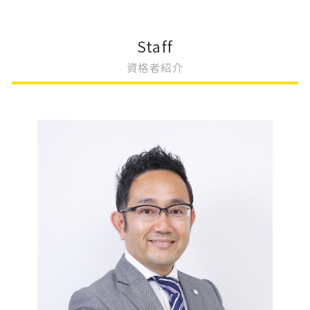
会社設立
不動産登記 司法書士 費用
変更登記 種類
相続 名義変更 書類
会社設立 登記
不動産 贈与 手続き
抵当権 変更登記 費用
相続登記
登記完了 期間
不動産登記 期限
地上権 変更登記
相続放棄 兄弟
Staff
会社設立 流れ 期間
不動産登記 売買契約書
法人登記 役員変更 必要書類
相続 手続き 代行
資格者紹介
会社設立 年間費用
不動産登記 抵当権抹消
根抵当権 変更登記 費用
相続 遺言
会社設立 相続税対策
不動産登記 共有名義
建物 表題 変更登記 一部取壊し
相続 不動産 売却
会社設立 手続き
不動産登記 売買
変更登記 費用
相続 手続き 自分で
会社設立 方法
大阪市 不動産登記
不動産 変更登記 費用
相続 不動産
不動産登記 種類
法人登記 変更 費用
相続放棄 期間
不動産登記 権利書
住所変更 登記 義務化
相続 不動産売却 税金
不動産 共有 相続
法人登記 変更 必要書類
遺産 生前放棄
法人登記 変更
相続放棄 土地
変更登記 相続
相続 やること
法人登記 変更 期間
相続 不動産登記 自分で
相続 遺言 遺留分
相続 手続き 期限
相続登記 自分で