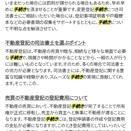
いままだった場合には罰則が課せられる場合もあるため、早め早
めに
手続き
を済ませることが重要です。変更登記
手続き
につき司
法書士にご相談いただいた場合には、登記事項証明書や戸籍謄
本などの必要書類の収集をサポートするとともに、
手続き
につい
て不明な点を解消させてい...
不動産登記の司法書士を選ぶポイント
不動産登記は、不動産の売買や贈与、相続など様々な場面で必要
な
手続き
で、煩雑さや時間がかかることなどから、一般の人が行う
には難しいものとなっています。そのため、多くの場合で司法書士
の協力が必要となります。 司法書士には、不動産登記に関する豊
富な知識や経験があり、スムーズな
手続き
の実現に貢献してくれ
ます。そこで、この...
売買の不動産登記の登記費用について
不動産の売買において、不動産登記
手続き
が完了することで所有
権が正式に移転し、売主から買主へと無事に不動産が渡ることに
なります。 不動産登記
手続き
には、登記申請書の作成や登記費用
の支払が必要になりますが、このとき登記費用としてはいったいど