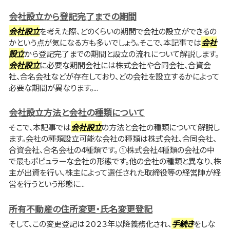
会社設立から登記完了までの期間
会社設立
を考えた際、どのくらいの期間で会社の設立ができるの
かという点が気になる方も多いでしょう。そこで、本記事では
会社
設立
から登記完了までの期間と設立の流れについて解説します。
会社設立
に必要な期間会社には株式会社や合同会社、合資会
社、合名会社などが存在しており、どの会社を設立するかによって
必要な期間が異なります。...
会社設立方法と会社の種類について
そこで、本記事では
会社設立
の方法と会社の種類について解説し
ます。会社の種類設立可能な会社の種類は株式会社、合同会社、
合資会社、合名会社の4種類です。 ①株式会社4種類の会社の中
で最もポピュラーな会社の形態です。他の会社の種類と異なり、株
主が出資を行い、株主によって選任された取締役等の経営陣が経
営を行うという形態に...
所有不動産の住所変更・氏名変更登記
そして、この変更登記は２０２３年以降義務化され、
手続き
をしな