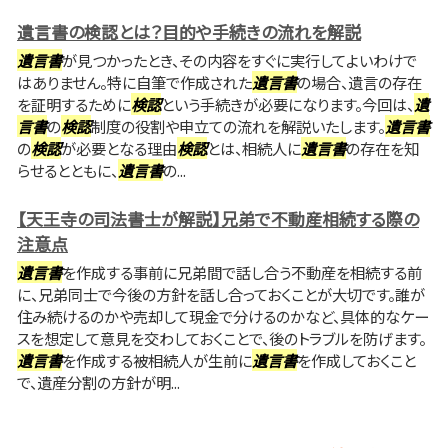
遺言書の検認とは？目的や手続きの流れを解説
遺言書
が見つかったとき、その内容をすぐに実行してよいわけで
はありません。特に自筆で作成された
遺言書
の場合、遺言の存在
を証明するために
検認
という手続きが必要になります。今回は、
遺
言書
の
検認
制度の役割や申立ての流れを解説いたします。
遺言書
の
検認
が必要となる理由
検認
とは、相続人に
遺言書
の存在を知
らせるとともに、
遺言書
の...
【天王寺の司法書士が解説】兄弟で不動産相続する際の
注意点
遺言書
を作成する事前に兄弟間で話し合う不動産を相続する前
に、兄弟同士で今後の方針を話し合っておくことが大切です。誰が
住み続けるのかや売却して現金で分けるのかなど、具体的なケー
スを想定して意見を交わしておくことで、後のトラブルを防げます。
遺言書
を作成する被相続人が生前に
遺言書
を作成しておくこと
で、遺産分割の方針が明...