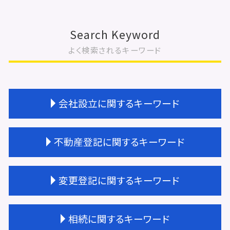
Search Keyword
よく検索されるキーワード
会社設立に関するキーワード
会社設立 タイミング
不動産登記に関するキーワード
会社設立 届出
会社設立 経理業務
会社設立 流れ 資本金
不動産登記 共有名義
変更登記に関するキーワード
会社設立 すべきこと
大阪市 不動産登記
会社設立費用 いくら
不動産登記 司法書士 費用
会社設立 流れ 期間
不動産登記 住所変更 義務化
法人登記 住所変更
相続に関するキーワード
会社設立 すること
不動産登記 権利者 義務者
不動産 変更登記 相続