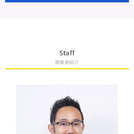
会社設立 流れ 自分で
不動産登記 贈与
根抵当権 変更登記 費用
会社設立 流れ
不動産登記 相続
更正登記 変更登記 違い
遺産分割協議書
会社設立 法人
不動産 共有 相続
変更登記 地役権
相続 変更
会社設立 登記 自分で
不動産登記 区画整理
法人登記 代表者変更 必要書類
相続 不動産登記
登記完了 期間
不動産登記 権利証
変更登記 費用
相続放棄 土地
会社設立 登録免許税
不動産登記 売買契約書
相続 変更登記 費用
相続 遺言 遺留分
会社設立 大阪市
不動産登記
法人登記 変更 費用
相続 名義変更 書類
Staff
会社設立
不動産登記 金額
法人登記 変更 必要書類
相続放棄 必要書類
資格者紹介
会社設立 名前
不動産登記 費用
抵当権 変更登記 費用
相続 優先順位
会社設立 ステップ
不動産登記費用 相場
一般社団法人 変更登記 費用
相続 不動産 名義変更
会社設立費用 合同会社
不動産登記 抵当権抹消
変更登記 費用 相場
相続 運用
天王寺区 会社設立
不動産登記 売却
法人登記 住所変更 費用
遺産 相続放棄
不動産登記 贈与 必要書類
変更登記 地目
相続 やり方
不動産登記 必要書類 売買
法人登記 名前 変更
相続放棄
不動産登記 期間
法人登記 住所変更 必要書類
相続 手続き 自分で
変更登記 建物
限定承認 手続き
変更登記 地積
相続 遺産分割協議書
取締役 辞任 変更登記
相続 不動産登記 必要書類