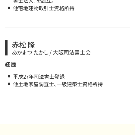
書士法人」を設立。
他宅地建物取引士資格所持
赤松 隆
あかまつ たかし / 大阪司法書士会
経歴
平成27年司法書士登録
他土地家屋調査士、一級建築士資格所持