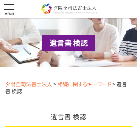
遺言書 検認
夕陽丘司法書士法人
>
相続に関するキーワード
>
遺言
書 検認
遺言書 検認