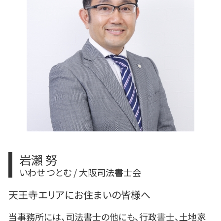
不動産 変更登記 費用
相続放棄 必要書類
根抵当権 変更登記 費用
相続登記 必要書類
相続放棄
相続登記とは
相続 申告期限
岩瀨 努
いわせ つとむ / 大阪司法書士会
天王寺エリアにお住まいの皆様へ
当事務所には、司法書士の他にも、行政書士、土地家