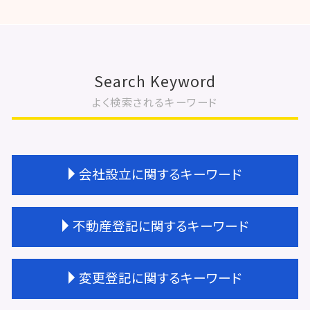
Search Keyword
よく検索されるキーワード
会社設立に関するキーワード
会社設立 経理業務
不動産登記に関するキーワード
会社設立 流れ 自分で
会社設立 相続税対策
登記完了 期間
不動産登記 権利証
変更登記に関するキーワード
会社設立 登録免許税
不動産登記 費用
会社設立 必要書類
不動産登記 期限