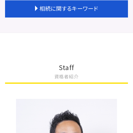
会社設立 流れ 期間
不動産登記費用 司法書士
法人登記 名義変更
相続に関するキーワード
会社設立 名前
不動産登記 司法書士
変更登記 費用 相場
会社設立 すべきこと
不動産登記 売買
法人登記 変更 期間
会社設立 期間
不動産登記 住所変更 必要
法人登記 住所変更
相続 不動産登記
会社設立 登記簿謄本
不動産 贈与 手続き
変更登記 種類
相続 不動産登記 自分で
会社設立 法人
不動産登記 必要書類 売買
地上権 存続期間 変更登記
相続 不動産売却 税金
会社設立費用 司法書士
不動産登記 権利書
法人登記 変更 費用
相続 手続き 代行
会社設立 流れ 資本金
不動産登記費用 相続
変更登記 費用
相続 受け取り方
会社設立費用 合同会社
不動産登記 権利者 義務者
変更登記 地目
相続 不動産取得税
Staff
会社設立 流れ
不動産登記 区画整理
変更登記 相続
相続放棄 期間
資格者紹介
会社設立 方法
不動産登記 贈与 必要書類
法人登記 住所変更 費用
相続 手続き 期限
会社設立 流れ 司法書士
不動産登記 相続 必要書類
変更登記 建物
不動産相続問題
会社設立 流れ 合同会社
未登記建物 売買
変更登記 地役権
土地の評価 相続
会社設立 年間費用
不動産登記 抵当権抹消
建物種類 変更登記
遺産 生前放棄
不動産登記 抵当権
住所変更 登記 義務化
遺産分割協議書
不動産登記 司法書士 費用
建物 表題 変更登記 一部取壊し
相続登記
不動産登記 売買契約書
不動産 変更登記 相続
相続 やること
大阪市 変更登記
相続 遺言 遺留分