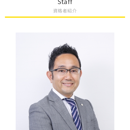
Staff
会社設立 助成金
大阪市 不動産登記
法人登記 名義変更
限定承認 手続き
資格者紹介
会社設立 スケジュール
不動産登記 権利証
法人登記 名前 変更
相続 やり方
会社設立 流れ 司法書士
不動産登記 相続 必要書類
法人登記 住所変更 必要書類
相続登記 費用
会社設立 タイミング
不動産登記 期限
株式会社 変更登記 費用
相続 不動産 評価
会社設立 相続税対策
不動産登記 必要書類 売買
抵当権 相続 変更登記
共有名義 相続登記
不動産登記 規則
不動産 変更登記 相続
遺産 相続放棄
不動産登記
大阪市 変更登記
遺産 放棄
不動産登記 住所変更 必要
法人 変更登記 費用
相続 申告期限
更正登記 変更登記 違い
相続 不動産
変更登記 地役権
相続登記 登録免許税
変更登記 費用
相続 優先順位
相続放棄 手続き
遺産 分割
相続 手続き 期限