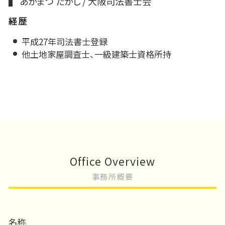
あかまつ たかし / 大阪司法書士会
経歴
平成27年司法書士登録
他土地家屋調査士、一級建築士資格所持
Office Overview
事務所概要
名称