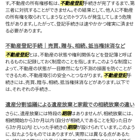
す。不動産の所有権移転は、
不動産登記
手続きが完了するまで、第
三者に対抗することができません。その結果として、他人に不動産
の所有権を取られてしまうなどのトラブルが発生してしまう危険
性があります。したがって、登記手続きは速やかかつ確実に済ませ
る必要があります。
不動産登記手続｜売買、贈与、相続、抵当権抹消など
不動産登記
とは、不動産の状態や権利関係などを登記簿と呼ば
れるものに記録しておく制度のことを指します。このような制度に
よって、不動産の状態が一目瞭然になり不測の損害を防ぐことが
できるため、不動産取引の安全へとつながります。
不動産登記
手
続きには、売買、贈与、相続、抵当権抹消などがあります。以下で
は、それぞれの手続き...
遺産分割協議による遺産放棄と家裁での相続放棄の違い
さらに、遺産放棄には特段の
期限
はありませんが、相続放棄には、
相続開始から3か月以内（自分が相続人であることを知った日か
ら3か月以内）といった手続きの
期限
が設けられています。このよう
に、似たようなものではありますが、実際には異なる点があるた