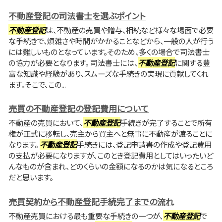
不動産登記の司法書士を選ぶポイント
不動産登記
は、不動産の売買や贈与、相続など様々な場面で必要
な手続きで、煩雑さや時間がかかることなどから、一般の人が行う
には難しいものとなっています。そのため、多くの場合で司法書士
の協力が必要となります。 司法書士には、
不動産登記
に関する豊
富な知識や経験があり、スムーズな手続きの実現に貢献してくれ
ます。そこで、この...
売買の不動産登記の登記費用について
不動産の売買において、
不動産登記
手続きが完了することで所有
権が正式に移転し、売主から買主へと無事に不動産が渡ることに
なります。
不動産登記
手続きには、登記申請書の作成や登記費用
の支払が必要になりますが、このとき登記費用としてはいったいど
んなものが含まれ、どのくらいの金額になるのかは気になるところ
だと思います。
売買契約から不動産登記手続完了までの流れ
不動産売買における最も重要な手続きの一つが、
不動産登記
で