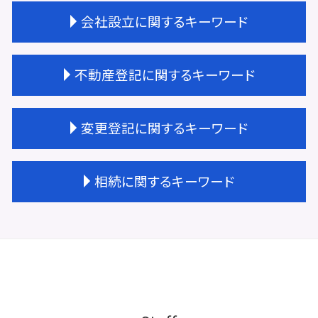
会社設立に関するキーワード
会社設立 注意点
不動産登記に関するキーワード
会社設立 期間
会社設立 流れ 資本金
会社設立 大阪市
不動産登記費用 相場
変更登記に関するキーワード
会社設立 流れ 期間
不動産登記 相続
会社設立 相談先
不動産登記 権利者 義務者
天王寺区 会社設立
不動産登記 区画整理
変更登記 種類
相続に関するキーワード
会社設立 経理業務
不動産登記 権利書
変更登記 司法書士
会社設立 必要書類
不動産登記 効力
変更登記 費用 合同会社
会社設立 資本金
不動産登記 司法書士 費用
法人登記 役員変更 必要書類
不動産相続 兄弟
会社設立 代行 おすすめ
不動産登記 贈与
不動産 変更登記 費用
相続 不動産登記 必要書類
会社設立 流れ 自分で
不動産登記 天王寺区
建物の名称 変更登記
相続登記 必要書類
会社設立費用 いくら
未登記建物 売買
根抵当権 変更登記 費用
相続 遺言
商業登記 依頼
不動産登記 住所変更
法人登記 変更 費用
相続 不動産取得税
登記完了 期間
不動産 共有 相続
変更登記 建物
相続 手続き 代行