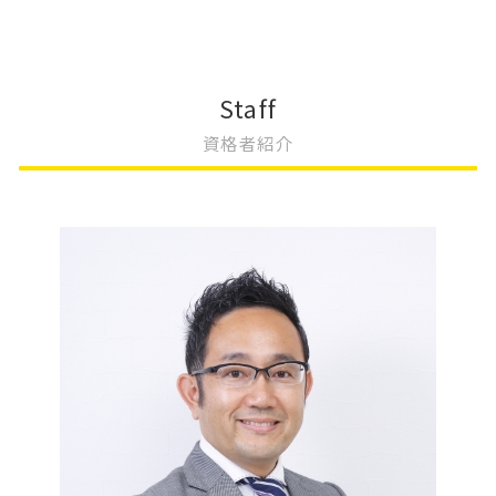
会社設立費用 合同会社
不動産登記 売買契約書
大阪市 変更登記
相続放棄 兄弟
会社設立 助成金
不動産登記 勝手に変更
変更登記 地積
相続 変更登記
会社設立 経理業務
不動産登記 住所変更 義務化
更正登記 変更登記 違い
相続 名義変更 書類
会社設立 ステップ
不動産登記 贈与
変更登記 相場
相続登記
Staff
会社設立 スケジュール
不動産登記 費用
一般社団法人 変更登記 費用
遺産 相続放棄
資格者紹介
会社設立 流れ 資本金
不動産登記 権利者
変更登記 費用 相場
相続 遺言 遺留分
会社設立 メリット
不動産登記 権利者 義務者
法人 変更登記 費用
相続 手続き 自分で
会社設立 登記
不動産登記 司法書士
法人登記 変更 必要書類
相続 やり方
商業登記 依頼
不動産登記 種類
相続 変更登記 費用
相続 不動産登記
不動産登記 区画整理
変更登記 費用
相続 不動産 売却
不動産登記 売却
法人登記 名義変更
遺産 分割
不動産登記 権利証
建物の名称 変更登記
相続 遺産分割協議書
法人登記 名前 変更
土地の評価額 相続
法人登記 変更
相続放棄
住所変更 登記 義務化
公正証書遺言 証人
土地の評価 相続
相続 不動産登記 必要書類
共有名義 相続登記