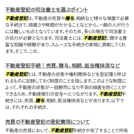
不動産登記の司法書士を選ぶポイント
不動産登記
は、不動産の売買や
贈与
、相続など様々な場面で必要
な手続きで、煩雑さや時間がかかることなどから、一般の人が行う
には難しいものとなっています。そのため、多くの場合で司法書士
の協力が必要となります。 司法書士には、
不動産登記
に関する豊
富な知識や経験があり、スムーズな手続きの実現に貢献してくれ
ます。そこで、この...
不動産登記手続｜売買、贈与、相続、抵当権抹消など
不動産登記
とは、不動産の状態や権利関係などを登記簿と呼ば
れるものに記録しておく制度のことを指します。このような制度に
よって、不動産の状態が一目瞭然になり不測の損害を防ぐことが
できるため、不動産取引の安全へとつながります。
不動産登記
手
続きには、売買、
贈与
、相続、抵当権抹消などがあります。以下で
は、それぞれの手続き...
売買の不動産登記の登記費用について
不動産の売買において、
不動産登記
手続きが完了することで所有