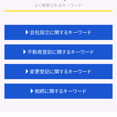
よく検索されるキーワード
会社設立に関するキーワード
会社設立 流れ 司法書士
不動産登記に関するキーワード
会社設立 法人
天王寺区 会社設立
会社設立 種類
不動産登記 売買
変更登記に関するキーワード
会社設立 流れ 期間
不動産登記 相続
会社設立 大阪市
不動産登記 抵当権抹消
会社設立 年間費用
未登記建物 売買
法人登記 住所変更 費用
相続に関するキーワード
登記完了 期間
不動産登記 金額
法人登記 住所変更
会社設立 サポート
不動産登記 住所変更 必要
法人登記 変更 期間
会社設立 流れ 合同会社
不動産登記
建物 表題 変更登記 一部取壊し
相続 遺言
会社設立 手続き
不動産 贈与 手続き
変更登記 地役権
相続 受け取り方