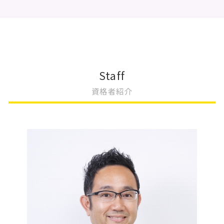
会社設立 すべきこと
不動産登記 権利者
更正登記 変更登記 違い
相続放棄 必要書類
会社設立 相続税対策
不動産登記 司法書士
法人登記 住所変更
相続登記 必要書類
会社設立 不動産
不動産登記 種類
変更登記 相場
相続 遺言
登記完了 期間
不動産登記 費用
変更登記 種類
相続 やり方
会社設立 サポート
不動産登記 天王寺区
変更登記 相続
遺産 生前放棄
会社設立 代行 おすすめ
不動産登記 区分所有
法人登記 変更 期間
相続 受け取らない
Staff
会社設立 流れ
不動産登記 贈与
法人登記 変更
相続登記 費用
資格者紹介
法人登記 依頼
不動産登記 抵当権抹消
建物 表題 変更登記 一部取壊し
相続 やること
会社設立 経理業務
不動産登記 効力
地上権 変更登記
相続 手続き 代行
会社設立 流れ 自分で
不動産登記 金額
法人登記 名義変更
相続 運用
会社設立 種類
不動産登記費用 相続
法人登記 変更 費用
共有名義 相続登記
不動産登記 期間
法人登記 役員変更 必要書類
土地の評価額 相続
不動産登記 相続 必要書類
法人登記 変更 必要書類
相続登記とは
不動産 贈与 手続き
大阪市 変更登記
不動産相続 兄弟
変更登記 司法書士
相続 申告期限
変更登記 費用
公正証書遺言 証人
変更登記 地目
相続 変更登記
相続 不動産取得税