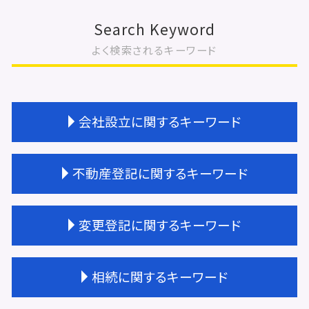
Search Keyword
よく検索されるキーワード
会社設立に関するキーワード
商業登記 依頼
不動産登記に関するキーワード
会社設立 年間費用
会社設立 手続き
会社設立 注意点
不動産登記 抵当権
変更登記に関するキーワード
会社設立 流れ 司法書士
不動産登記 住所変更
会社設立 相談先
不動産登記 共有名義
天王寺区 会社設立
不動産登記 権利証
抵当権 相続 変更登記
相続に関するキーワード
会社設立 登録免許税
不動産登記 司法書士 費用
相続 変更登記 費用
会社設立 流れ 期間
不動産登記 期限
株式会社 変更登記 費用