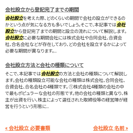
会社設立から登記完了までの期間
会社設立
を考えた際、どのくらいの期間で会社の設立ができるの
かという点が気になる方も多いでしょう。そこで、本記事では
会社
設立
から登記完了までの期間と設立の流れについて解説します。
会社設立
に必要な期間会社には株式会社や合同会社、合資会
社、合名会社などが存在しており、どの会社を設立するかによって
必要な期間が異なります。...
会社設立方法と会社の種類について
そこで、本記事では
会社設立
の方法と会社の種類について解説し
ます。会社の種類設立可能な会社の種類は株式会社、合同会社、
合資会社、合名会社の4種類です。 ①株式会社4種類の会社の中
で最もポピュラーな会社の形態です。他の会社の種類と異なり、株
主が出資を行い、株主によって選任された取締役等の経営陣が経
営を行うという形態に...
« 会社設立 必要書類
会社設立 名前 »