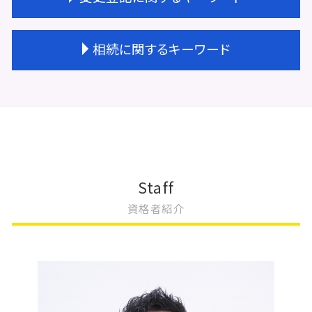
天王寺区 会社設立
不動産登記 売買契約書
会社設立 資本金
不動産登記費用 司法書士
会社設立 不動産
不動産登記 金額
抵当権 変更登記 費用
相続に関するキーワード
会社設立 必要書類
不動産登記 権利証
法人登記 住所変更
会社設立 登記簿謄本
不動産登記 司法書士
変更登記 天王寺区
会社設立 代行 おすすめ
不動産登記 住所変更 必要
建物 変更登記 費用
限定承認 手続き
会社設立 流れ 司法書士
未登記建物 売買
相続 変更登記 費用
相続 やり方
法人登記 依頼
不動産登記 贈与 必要書類
変更登記 種類
相続 不動産 評価
会社設立
不動産登記 抵当権
株式会社 変更登記 費用
不動産相続問題
会社設立 相談先
不動産登記 勝手に変更
法人 変更登記 費用
相続 受け取らない
会社設立 登記費用
不動産登記 住所変更
地目 変更登記 相続人
遺産分割協議書
Staff
会社設立 流れ 合同会社
不動産登記費用 相続
法人登記 変更
共有名義 相続登記
資格者紹介
会社設立 年間費用
不動産 贈与 手続き
変更登記 地役権
相続登記 費用
会社設立 登記 期間
不動産登記 司法書士 費用
取締役 辞任 変更登記
土地の評価額 相続
会社設立費用 いくら
不動産 共有 相続
地上権 存続期間 変更登記
相続 不動産登記 自分で
会社設立費用 合同会社
不動産登記 贈与
更正登記 変更登記 違い
相続 不動産登記 必要書類
不動産登記 費用
大阪市 変更登記
相続登記とは
不動産登記 共有名義
不動産 変更登記 費用
相続 放棄 手続き