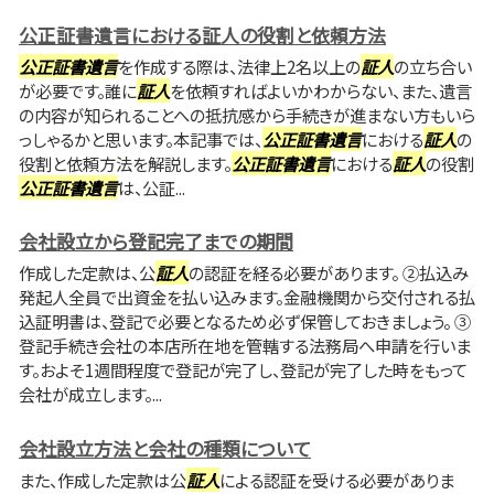
公正証書遺言における証人の役割と依頼方法
公正証書遺言
を作成する際は、法律上2名以上の
証人
の立ち合い
が必要です。誰に
証人
を依頼すればよいかわからない、また、遺言
の内容が知られることへの抵抗感から手続きが進まない方もいら
っしゃるかと思います。本記事では、
公正証書遺言
における
証人
の
役割と依頼方法を解説します。
公正証書遺言
における
証人
の役割
公正証書遺言
は、公証...
会社設立から登記完了までの期間
作成した定款は、公
証人
の認証を経る必要があります。 ②払込み
発起人全員で出資金を払い込みます。金融機関から交付される払
込証明書は、登記で必要となるため必ず保管しておきましょう。 ③
登記手続き会社の本店所在地を管轄する法務局へ申請を行いま
す。およそ1週間程度で登記が完了し、登記が完了した時をもって
会社が成立します。...
会社設立方法と会社の種類について
また、作成した定款は公
証人
による認証を受ける必要がありま