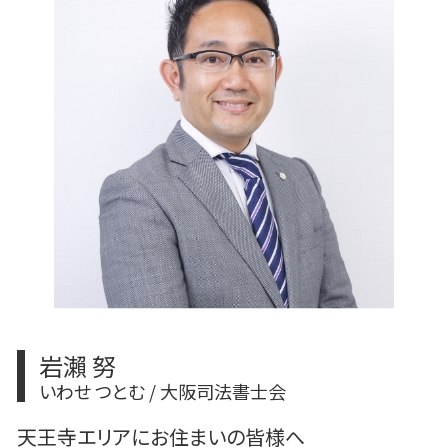
不動産登記 売却
建物 表題 変更登記 一部取壊し
相続 申告期限
変更登記 費用
相続 遺言
変更登記 地目
相続登記 登録免許税
法人登記 変更 費用
遺産 生前放棄
相続放棄 必要書類
遺産分割協議
相続 遺産分割協議書
岩瀨 努
いわせ つとむ / 大阪司法書士会
天王寺エリアにお住まいの皆様へ