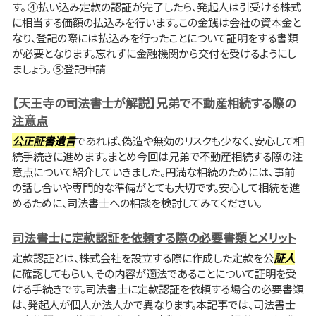
す。 ④払い込み定款の認証が完了したら、発起人は引受ける株式
に相当する価額の払込みを行います。この金銭は会社の資本金と
なり、登記の際には払込みを行ったことについて証明をする書類
が必要となります。忘れずに金融機関から交付を受けるようにし
ましょう。 ⑤登記申請
【天王寺の司法書士が解説】兄弟で不動産相続する際の
注意点
公正証書遺言
であれば、偽造や無効のリスクも少なく、安心して相
続手続きに進めます。まとめ今回は兄弟で不動産相続する際の注
意点について紹介していきました。円満な相続のためには、事前
の話し合いや専門的な準備がとても大切です。安心して相続を進
めるために、司法書士への相談を検討してみてください。
司法書士に定款認証を依頼する際の必要書類とメリット
定款認証とは、株式会社を設立する際に作成した定款を公
証人
に確認してもらい、その内容が適法であることについて証明を受
ける手続きです。司法書士に定款認証を依頼する場合の必要書類
は、発起人が個人か法人かで異なります。本記事では、司法書士