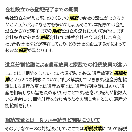
会社設立から登記完了までの期間
会社設立を考えた際、どのくらいの
期間
で会社の設立ができるの
かという点が気になる方も多いでしょう。そこで、本記事では会社
設立から登記完了までの
期間
と設立の流れについて解説します。
会社設立に必要な
期間
会社には株式会社や合同会社、合資会
社、合名会社などが存在しており、どの会社を設立するかによって
必要な
期間
が異なります。...
遺産分割協議による遺産放棄と家裁での相続放棄の違い
ここでは、「相続をしない」という選択肢である、遺産放棄と
相続放
棄
という２つの概念について、詳しく解説していきます。遺産分割協
議による遺産放棄とは遺産放棄とは、遺産分割協議において、遺
産を相続しない旨を決めるということです。通常、相続人が複数人
いる場合には、相続財産を分け合うための話し合いとして、遺産分
割協議を行い...
相続放棄とは｜効力・手続きと期限について
そのようなケースの対処法として、ここでは
相続放棄
について解説