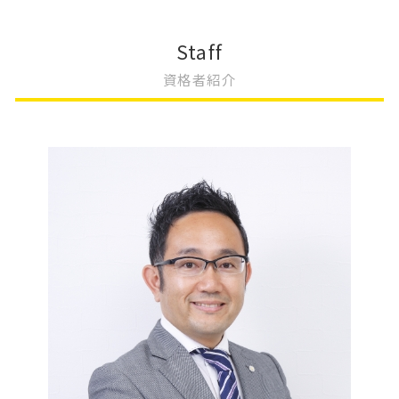
会社設立 登記 自分で
未登記建物 売買
更正登記 変更登記 違い
相続 不動産登記 必要書類
会社設立 登記簿謄本
不動産登記 区分所有
法人登記 住所変更 必要書類
相続 変更登記
Staff
会社設立 年間費用
不動産登記 住所変更 必要
取締役 辞任 変更登記
相続 運用
資格者紹介
会社設立 相談
不動産登記 抵当権抹消
地目 変更登記 相続人
相続 やり方
会社設立 助成金
不動産登記 金額
地上権 変更登記
相続登記 必要書類
商業登記 依頼
不動産登記 共有名義
法人登記 役員変更 必要書類
公正証書遺言 証人
会社設立 名前
不動産登記 規則
建物の名称 変更登記
相続放棄 土地
不動産登記 期限
相続 変更登記 費用
相続 不動産売却 税金
不動産登記 司法書士
地上権 存続期間 変更登記
相続放棄 期間
不動産登記 住所変更 義務化
建物 表題 変更登記 一部取壊し
土地の評価 相続
変更登記 種類
限定承認 手続き
大阪市 変更登記
相続放棄 手続き
不動産 変更登記 相続
相続 手続き
相続 受け取り方
相続登記 義務化 過去の相続
相続登記 自分で