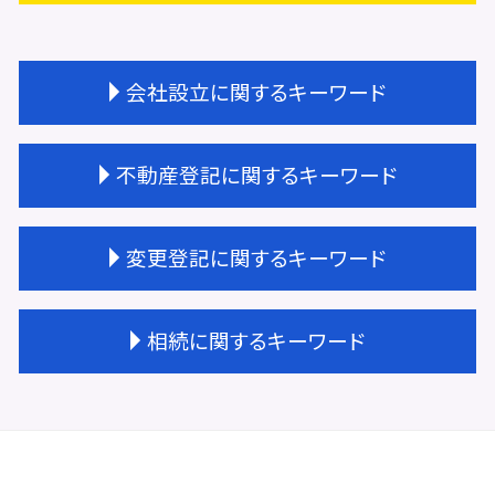
会社設立に関するキーワード
定款認証 必要書類
不動産登記に関するキーワード
会社設立 種類
会社設立 流れ 自分で
会社設立 メリット
不動産登記
変更登記に関するキーワード
会社設立 すること
不動産登記費用 相場
会社設立 登記費用
不動産登記 贈与
会社設立 タイミング
不動産登記 期間
建物 変更登記 費用
相続に関するキーワード
会社設立 流れ
不動産登記 費用
変更登記 相場
会社設立 経理業務
不動産登記費用 相続
住所変更 登記 義務化
会社設立 相談先
不動産登記 司法書士 費用
変更登記 建物
共有名義 相続登記
登記完了 期間
不動産登記 相続
変更登記 費用
相続 遺産分割協議書
会社設立費用 合同会社
不動産登記 権利者
一般社団法人 変更登記 費用
相続 手続き 期限
会社設立 流れ 司法書士
不動産登記費用 司法書士
変更登記 地積
相続 不動産登記 自分で