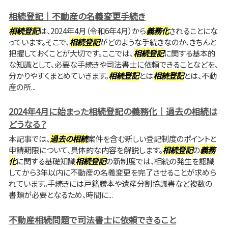
相続登記｜不動産の名義変更手続き
相続登記
は、2024年4月（令和6年4月）から
義務化
されることにな
っています。そこで、
相続登記
がどのような手続きなのか、きちんと
把握しておくことが大切です。ここでは、
相続登記
に関する基本的
な知識として、必要な手続きや司法書士に依頼できることなどを、
分かりやすくまとめていきます。
相続登記
とは
相続登記
とは、不動
産の所...
2024年4月に始まった相続登記の義務化｜過去の相続は
どうなる？
本記事では、
過去の相続
案件を含む新しい登記制度のポイントと
申請期限について、具体的な内容を解説します。
相続登記
の
義務
化
に関する基礎知識
相続登記
の新制度では、相続の発生を認識
してから3年以内に不動産の名義変更を完了させることが求めら
れています。手続きには戸籍謄本や遺産分割協議書など複数の
書類が必要となるため、時間に...
不動産相続問題で司法書士に依頼できること