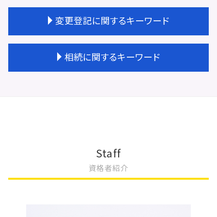
会社設立 登記 自分で
不動産登記 権利書
変更登記に関するキーワード
会社設立 タイミング
不動産 贈与 手続き
会社設立 すべきこと
不動産登記 売買
商業登記 依頼
不動産登記 期間
変更登記 費用 相場
相続に関するキーワード
会社設立 名前
不動産登記 種類
建物 変更登記 費用
法人登記 依頼
不動産登記 住所変更
地上権 変更登記
会社設立 登記
不動産登記 権利者 義務者
更正登記 変更登記 違い
遺産 相続放棄
会社設立 流れ
不動産登記 相続 必要書類
建物の名称 変更登記
相続 申告期限
会社設立 登記簿謄本
不動産登記 住所変更 必要
変更登記 相続
相続 運用
会社設立 手続き
不動産登記 司法書士
地目 変更登記 相続人
相続放棄 必要書類
会社設立 大阪市
不動産登記 区分所有
法人登記 住所変更 必要書類
相続登記 自分で
会社設立 ステップ
不動産登記 抵当権
法人登記 名義変更
相続 不動産 売却
Staff
会社設立 注意点
不動産登記 相続
変更登記 建物
相続 やること
資格者紹介
会社設立 サポート
不動産登記費用 相続
法人登記 変更
相続 やり方
会社設立 資本金
不動産登記 金額
法人登記 変更 必要書類
相続放棄
会社設立費用 合同会社
不動産登記 共有名義
法人登記 変更 期間
相続 不動産
会社設立
不動産登記 権利者
法人登記 役員変更 必要書類
遺産分割協議