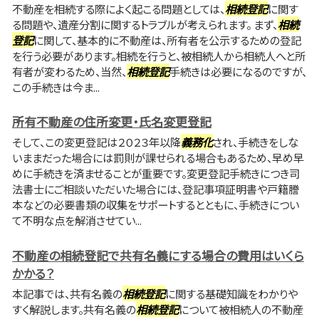
不動産を相続する際によく起こる問題としては、
相続登記
に関す
る問題や、遺産分割に関するトラブルが考えられます。 まず、
相続
登記
に関して、基本的に不動産は、所有者を公示するための登記
を行う必要があります。相続を行うと、被相続人から相続人へと所
有者が変わるため、当然、
相続登記
手続きは必要になるのですが、
この手続きは今ま...
所有不動産の住所変更・氏名変更登記
そして、この変更登記は２０２３年以降
義務化
され、手続きをしな
いままだった場合には罰則が課せられる場合もあるため、早め早
めに手続きを済ませることが重要です。変更登記手続きにつき司
法書士にご相談いただいた場合には、登記事項証明書や戸籍謄
本などの必要書類の収集をサポートするとともに、手続きについ
て不明な点を解消させてい...
不動産の相続登記で共有名義にする場合の費用はいくら
かかる？
本記事では、共有名義の
相続登記
に関する基礎知識をわかりや
すく解説します。共有名義の
相続登記
について被相続人の不動産