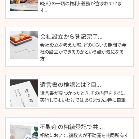
続人）の一切の権利・義務が含まれていま
す...
会社設立から登記完了...
会社設立を考えた際、どのくらいの期間で会
社の設立ができるのかという点が気になる
方...
遺言書の検認とは？目...
遺言書が見つかったとき、その内容をすぐに
実行してよいわけではありません。特に自筆...
不動産の相続登記で共...
相続において、複数人が不動産を共同所有す