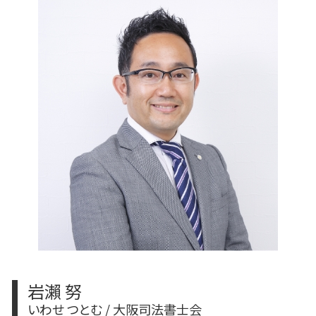
不動産登記
抵当権 変更登記 費用
相続 不動産登記 必要書類
不動産登記 抵当権抹消
変更登記 費用
相続 手続き 期限
不動産登記 天王寺区
建物 表題 変更登記 一部取壊し
相続 遺産分割協議書
株式会社 変更登記 費用
相続 放棄 手続き
根抵当権 変更登記 費用
相続放棄 兄弟
変更登記 種類
遺産分割協議書
相続 不動産登記 自分で
相続 やり直し
遺言書 検認
岩瀨 努
いわせ つとむ / 大阪司法書士会