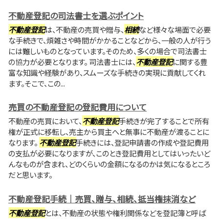
不動産登記の司法書士を選ぶポイント
不動産登記
は、不動産の売買や贈与、
相続
など様々な場面で必要
な手続きで、煩雑さや時間がかかることなどから、一般の人が行う
には難しいものとなっています。そのため、多くの場合で司法書士
の協力が必要となります。 司法書士には、
不動産登記
に関する豊
富な知識や経験があり、スムーズな手続きの実現に貢献してくれ
ます。そこで、この...
売買の不動産登記の登記費用について
不動産の売買において、
不動産登記
手続きが完了することで所有
権が正式に移転し、売主から買主へと無事に不動産が渡ることに
なります。
不動産登記
手続きには、登記申請書の作成や登記費用
の支払が必要になりますが、このとき登記費用としてはいったいど
んなものが含まれ、どのくらいの金額になるのかは気になるところ
だと思います。
不動産登記手続｜売買、贈与、相続、抵当権抹消など
不動産登記
とは、不動産の状態や権利関係などを登記簿と呼ば