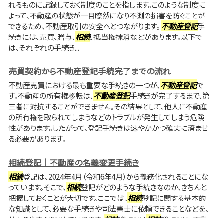
れるものに記録しておく制度のことを指します。このような制度に
よって、不動産の状態が一目瞭然になり不測の損害を防ぐことが
できるため、不動産取引の安全へとつながります。
不動産登記
手
続きには、売買、贈与、
相続
、抵当権抹消などがあります。以下で
は、それぞれの手続き...
売買契約から不動産登記手続完了までの流れ
不動産売買における最も重要な手続きの一つが、
不動産登記
で
す。不動産の所有権移転は、
不動産登記
手続きが完了するまで、第
三者に対抗することができません。その結果として、他人に不動産
の所有権を取られてしまうなどのトラブルが発生してしまう危険
性があります。したがって、登記手続きは速やかかつ確実に済ませ
る必要があります。
相続登記｜不動産の名義変更手続き
相続
登記は、2024年4月（令和6年4月）から義務化されることにな
っています。そこで、
相続
登記がどのような手続きなのか、きちんと
把握しておくことが大切です。ここでは、
相続
登記に関する基本的
な知識として、必要な手続きや司法書士に依頼できることなどを、