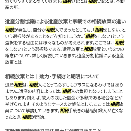
分かりやすくまとめていきます。
相続
登記とは
相続
登記とは、不動
産の所...
遺産分割協議による遺産放棄と家裁での相続放棄の違い
相続
が発生し、自分が
相続
人であったとしても、「
相続
をしない」と
いう選択肢があることをご存知でしょうか。「
相続
をしない」という
選択をする理由には様々なものが考えられます。ここでは、「
相続
をしない」という選択肢である、遺産放棄と
相続
放棄という２つの
概念について、詳しく解説していきます。遺産分割協議による遺産
放棄とは
相続放棄とは｜効力・手続きと期限について
遺産
相続
は、
相続
人にとって必ずしもプラスになるわけではあり
ません。遺産の内容によっては、
相続
人の負担となってしまうこと
もあります。例えば、故人の残した借金が多額である場合などが
挙げられます。そのようなケースの対処法として、ここでは
相続
放
棄について解説していきます。
相続
手続きの基礎知識人が亡くな
ったとき、
相続
が開始...
不動産相続問題で司法書士に依頼できること