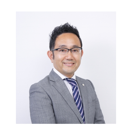
会社設立 タイミング
不動産登記費用 相場
法人登記 住所変更 費用
遺言書 検認
会社設立費用 合同会社
不動産登記 天王寺区
変更登記 相続
相続 名義変更 書類
未登記建物 売買
法人登記 住所変更
相続放棄 必要書類
不動産登記 区画整理
地目 変更登記 相続人
相続放棄 手続き
不動産登記 贈与 必要書類
株式会社 変更登記 費用
相続 不動産登記 必要書類
法人登記 名前 変更
相続登記 登録免許税
根抵当権 変更登記 費用
相続 不動産取得税
大阪市 変更登記
相続 不動産
限定承認 手続き
相続登記
相続登記とは