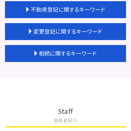
会社設立 流れ
不動産登記に関するキーワード
会社設立 流れ 資本金
登記完了 期間
会社設立 登記 期間
不動産登記 贈与
変更登記に関するキーワード
会社設立 すべきこと
不動産登記 権利書
会社設立 手続き
不動産登記 抵当権
会社設立費用 いくら
不動産登記 効力
変更登記 費用 合同会社
相続に関するキーワード
会社設立 相談先
不動産登記費用 相続
建物 変更登記 費用
会社設立 登記簿謄本
不動産登記 共有名義
変更登記 地積
会社設立 登記費用
不動産 贈与 手続き
取締役 辞任 変更登記
相続 放棄 手続き
会社設立 大阪市
不動産登記 区分所有
住所変更 登記 義務化
相続 不動産 名義変更
会社設立 方法
不動産 共有 相続
法人登記 住所変更 必要書類
遺産 放棄
会社設立 流れ 司法書士
不動産登記 相続 必要書類
建物 表題 変更登記 一部取壊し
相続放棄
会社設立 流れ 自分で
不動産登記 売買契約書
建物の名称 変更登記
相続放棄 期間
会社設立 メリット
不動産登記 司法書士 費用
抵当権 相続 変更登記
相続 遺産分割協議書
Staff
会社設立 流れ 合同会社
不動産登記 規則
地上権 変更登記
相続 受け取り方
資格者紹介
天王寺区 会社設立
不動産登記 住所変更
抵当権 変更登記 費用
相続登記 必要書類
会社設立 期間
不動産登記 種類
変更登記 地役権
不動産相続 兄弟