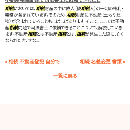
相続
においては、
相続
財産の中に故人（被
相続
人）の一切の権利・
義務が含まれています。そのため、
相続
財産に不動産（土地や建
物）が含まれていることもしばしばあります。そこで、ここでは不動
産
相続
問題で司法書士に依頼できることについて、解説していき
ます。不動産
相続
とは不動産
相続
とは、
相続
が発生した際に、亡く
なられた方、すな...
« 相続 不動産登記 自分で
相続 名義変更 書類 »
一覧に戻る