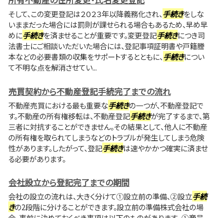
そして、この変更登記は２０２３年以降義務化され、
手続き
をしな
いままだった場合には罰則が課せられる場合もあるため、早め早
めに
手続き
を済ませることが重要です。変更登記
手続き
につき司
法書士にご相談いただいた場合には、登記事項証明書や戸籍謄
本などの必要書類の収集をサポートするとともに、
手続き
につい
て不明な点を解消させてい...
売買契約から不動産登記手続完了までの流れ
不動産売買における最も重要な
手続き
の一つが、不動産登記で
す。不動産の所有権移転は、不動産登記
手続き
が完了するまで、第
三者に対抗することができません。その結果として、他人に不動産
の所有権を取られてしまうなどのトラブルが発生してしまう危険
性があります。したがって、登記
手続き
は速やかかつ確実に済ませ
る必要があります。
会社設立から登記完了までの期間
会社の設立の流れは、大きく分けて①設立前の準備、②設立
手続
き
の2段階に分けることができます。設立前の準備株式会社の場
合、事前に決めておくべき事項は以下のものがあります。 ①商号