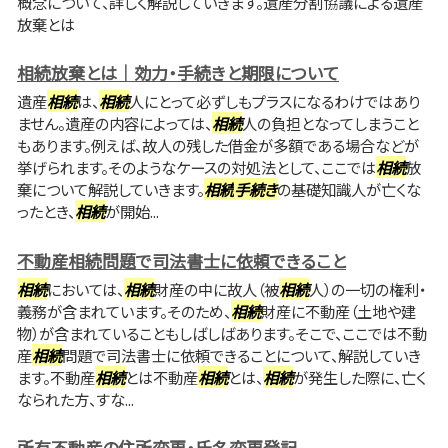
概念について、詳しく解説していきます。遺産分割協議による遺産
放棄とは
相続放棄とは｜効力・手続きと期限について
遺産
相続
は、
相続
人にとって必ずしもプラスになるわけではあり
ません。遺産の内容によっては、
相続
人の負担となってしまうこと
もあります。例えば、故人の残した借金が多額である場合などが
挙げられます。そのようなケースの対処法として、ここでは
相続
放
棄について解説していきます。
相続
手続き
の基礎知識人が亡くな
ったとき、
相続
が開始...
不動産相続問題で司法書士に依頼できること
相続
においては、
相続
財産の中に故人（被
相続
人）の一切の権利・
義務が含まれています。そのため、
相続
財産に不動産（土地や建
物）が含まれていることもしばしばあります。そこで、ここでは不動
産
相続
問題で司法書士に依頼できることについて、解説していき
ます。不動産
相続
とは不動産
相続
とは、
相続
が発生した際に、亡く
なられた方、すな...
所有不動産の住所変更・氏名変更登記