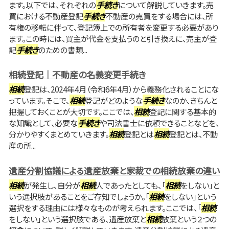
ます。以下では、それぞれの
手続き
について解説していきます。売
買における不動産登記
手続き
不動産の売買をする場合には、所
有権の移転に伴って、登記簿上での所有者を変更する必要があり
ます。この時には、買主が代金を支払うのと引き換えに、売主が登
記
手続き
のための書類...
相続登記｜不動産の名義変更手続き
相続
登記は、2024年4月（令和6年4月）から義務化されることにな
っています。そこで、
相続
登記がどのような
手続き
なのか、きちんと
把握しておくことが大切です。ここでは、
相続
登記に関する基本的
な知識として、必要な
手続き
や司法書士に依頼できることなどを、
分かりやすくまとめていきます。
相続
登記とは
相続
登記とは、不動
産の所...
遺産分割協議による遺産放棄と家裁での相続放棄の違い
相続
が発生し、自分が
相続
人であったとしても、「
相続
をしない」と
いう選択肢があることをご存知でしょうか。「
相続
をしない」という
選択をする理由には様々なものが考えられます。ここでは、「
相続
をしない」という選択肢である、遺産放棄と
相続
放棄という２つの