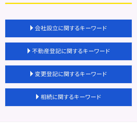
会社設立に関するキーワード
会社設立 届出
不動産登記に関するキーワード
会社設立 経理業務
会社設立 登記 自分で
天王寺区 会社設立
不動産登記 種類
変更登記に関するキーワード
法人登記 依頼
不動産登記 期限
会社設立 すること
不動産登記 抵当権抹消
登記完了 期間
不動産登記 売買
抵当権 相続 変更登記
相続に関するキーワード
会社設立 種類
不動産登記 権利証
変更登記 地目
会社設立 年間費用
不動産登記 天王寺区
大阪市 変更登記
会社設立 登記
不動産登記 住所変更 義務化
法人登記 代表者変更 必要書類
不動産相続 兄弟
会社設立 サポート
不動産登記 区画整理
法人登記 変更 費用
相続 不動産 評価
会社設立費用 司法書士
不動産登記 権利書
変更登記 種類
相続登記とは