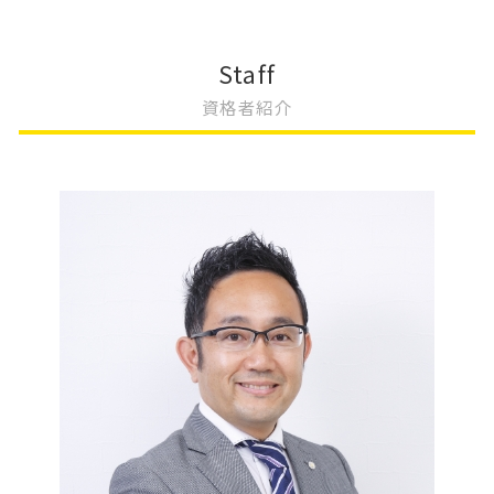
会社設立 相談
不動産登記 住所変更 必要
法人登記 変更
限定承認 手続き
会社設立 流れ 資本金
不動産登記 区分所有
変更登記 相続
相続放棄 手続き
会社設立 登録免許税
不動産登記 売買契約書
変更登記 司法書士
不動産相続問題
Staff
会社設立 メリット
不動産登記 売却
建物 表題 変更登記 一部取壊し
相続登記 費用
資格者紹介
定款認証 必要書類
不動産登記 抵当権
建物の名称 変更登記
相続登記 必要書類
会社設立 すべきこと
不動産登記
地上権 変更登記
相続 手続き
商業登記 依頼
不動産登記 贈与
変更登記 地積
相続登記 登録免許税
会社設立 流れ 司法書士
不動産登記 共有名義
法人登記 名前 変更
相続 変更
不動産登記 相続
抵当権 変更登記 費用
相続 不動産売却 税金
不動産登記費用 相場
法人 変更登記 費用
相続 不動産 売却
不動産登記 住所変更
法人登記 名義変更
相続 申告期限
法人登記 住所変更
相続 手続き 期限
相続 変更登記 費用
遺産分割協議
変更登記 天王寺区
遺産 放棄
相続 やること
相続登記 自分で
公正証書遺言 証人