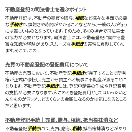
不動産登記の司法書士を選ぶポイント
不動産登記は、不動産の売買や贈与、
相続
など様々な場面で必要
な
手続き
で、煩雑さや時間がかかることなどから、一般の人が行う
には難しいものとなっています。そのため、多くの場合で司法書士
の協力が必要となります。 司法書士には、不動産登記に関する豊
富な知識や経験があり、スムーズな
手続き
の実現に貢献してくれ
ます。そこで、この...
売買の不動産登記の登記費用について
不動産の売買において、不動産登記
手続き
が完了することで所有
権が正式に移転し、売主から買主へと無事に不動産が渡ることに
なります。 不動産登記
手続き
には、登記申請書の作成や登記費用
の支払が必要になりますが、このとき登記費用としてはいったいど
んなものが含まれ、どのくらいの金額になるのかは気になるところ
だと思います。
不動産登記手続｜売買、贈与、相続、抵当権抹消など
不動産登記
手続き
には、売買、贈与、
相続
、抵当権抹消などがあり