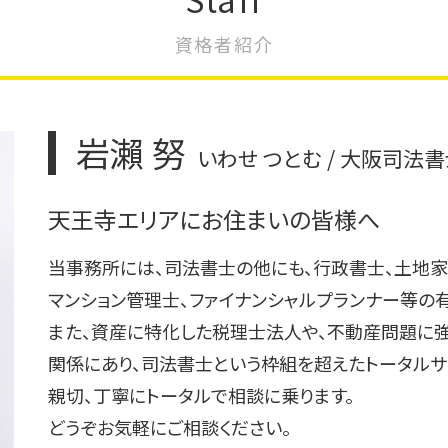
不動産登記 区分所有
不動産登記 規則
資格者紹介
不動産登記 抵当権抹消
不動産登記 贈与
不動産登記 住所変更 義務化
不動産登記 期限
岩瀨 努
いわせ つとむ / 大阪司法
不動産登記 贈与 必要書類
不動産登記 区画整理
天王寺エリアにお住まいの皆様へ
不動産登記 司法書士
当事務所には、司法書士の他にも、行政書士、土地家
マンション管理士、ファイナンシャルプランナー等の
また、資産に特化した税理士法人や、不動産問題に
関係にあり、司法書士という枠組を超えたトータルサ
親切、丁寧にトータルで相談に乗ります。
どうぞお気軽にご相談ください。