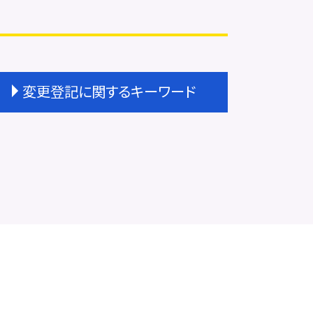
変更登記に関するキーワード
大阪市 変更登記
変更登記 地役権
法人登記 変更
変更登記 種類
一般社団法人 変更登記 費用
法人登記 住所変更 費用
株式会社 変更登記 費用
法人登記 変更 期間
建物種類 変更登記
法人登記 住所変更 必要書類
変更登記 天王寺区