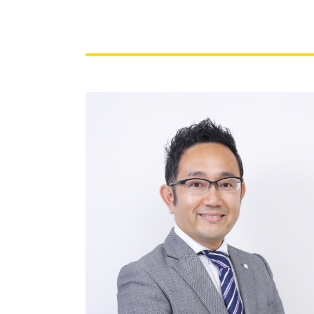
会社設立 資本金
遺産 生前放棄
会社設立 流れ 資本金
遺言書 検認
会社設立費用 司法書士
相続 手続き 自分で
会社設立 登記
不動産相続 兄弟
会社設立 年間費用
不動産相続問題
会社設立 登記簿謄本
公正証書遺言 証人
会社設立 方法
相続 名義変更 書類
会社設立 届出
相続 運用
会社設立 大阪市
相続 遺言 遺留分
遺産 分割
遺産分割協議書
相続登記 義務化 過去の相続