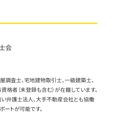
取締役 辞任 変更登記
建物 表題 変更登記 一部取壊し
変更登記 建物
変更登記 相場
変更登記 地目
変更登記 相続
書士会
法人 変更登記 費用
変更登記 司法書士
変更登記 費用
屋調査士、宅地建物取引士、一級建築士、
有資格者（未登録も含む）が在籍しています。
強い弁護士法人、大手不動産会社とも協働
ポートが可能です。