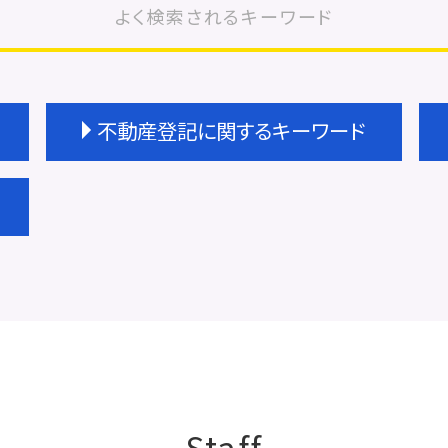
よく検索されるキーワード
不動産登記に関するキーワード
未登記建物 売買
不動産登記 共有名義
不動産登記 金額
不動産登記 種類
不動産登記費用 司法書士
不動産登記 必要書類 売買
不動産登記 効力
不動産登記 抵当権
不動産登記費用 相続
不動産登記 天王寺区
Staff
不動産 共有 相続