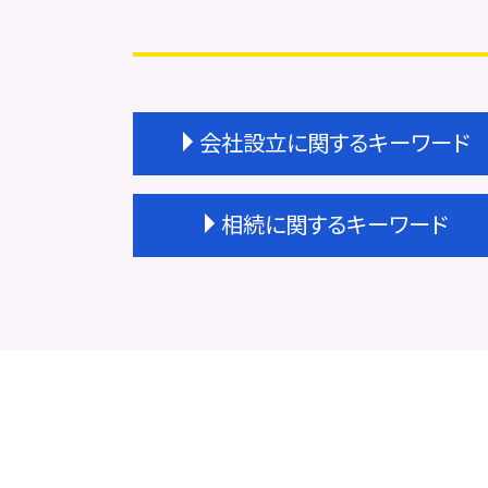
会社設立に関するキーワード
会社設立 流れ
相続に関するキーワード
会社設立 すべきこと
会社設立 種類
会社設立 ステップ
相続 やり方
会社設立 経理業務
相続 不動産売却 税金
商業登記 依頼
相続登記 自分で
会社設立 注意点
土地の評価額 相続
会社設立 流れ 司法書士
相続放棄
会社設立 不動産
相続 不動産登記 必要書類
会社設立費用 いくら
相続 不動産 売却
会社設立 メリット
相続 申告期限