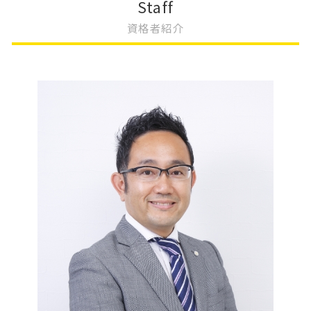
Staff
会社設立 資本金
大阪市 不動産登記
変更登記 種類
相続 遺産分割協議書
資格者紹介
会社設立 登記 期間
不動産 贈与 手続き
変更登記 地目
相続 やること
会社設立 期間
不動産登記費用 司法書士
法人登記 役員変更 必要書類
遺言書 検認
会社設立 方法
不動産登記 住所変更 義務化
更正登記 変更登記 違い
相続 手続き 代行
会社設立費用 いくら
不動産登記 権利書
住所変更 登記 義務化
相続 手続き
不動産登記 規則
一般社団法人 変更登記 費用
相続 変更
不動産登記 勝手に変更
大阪市 変更登記
相続 不動産登記 自分で
不動産登記 金額
変更登記 相場
相続登記 義務化 過去の相続
不動産 変更登記 相続
共有名義 相続登記
地上権 存続期間 変更登記
遺産 分割
変更登記 地役権
相続 名義変更 書類
相続放棄
土地の評価 相続
相続放棄 兄弟