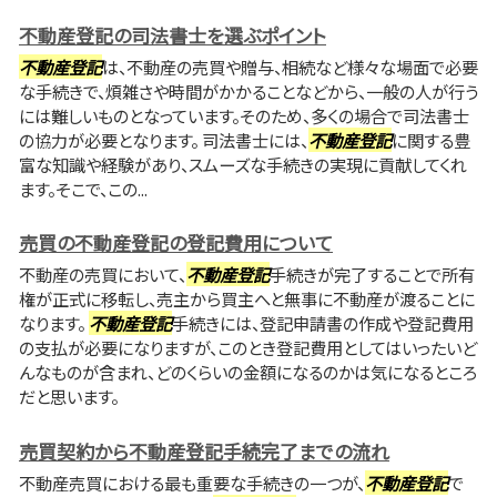
不動産登記の司法書士を選ぶポイント
不動産登記
は、不動産の売買や贈与、相続など様々な場面で必要
な手続きで、煩雑さや時間がかかることなどから、一般の人が行う
には難しいものとなっています。そのため、多くの場合で司法書士
の協力が必要となります。 司法書士には、
不動産登記
に関する豊
富な知識や経験があり、スムーズな手続きの実現に貢献してくれ
ます。そこで、この...
売買の不動産登記の登記費用について
不動産の売買において、
不動産登記
手続きが完了することで所有
権が正式に移転し、売主から買主へと無事に不動産が渡ることに
なります。
不動産登記
手続きには、登記申請書の作成や登記費用
の支払が必要になりますが、このとき登記費用としてはいったいど
んなものが含まれ、どのくらいの金額になるのかは気になるところ
だと思います。
売買契約から不動産登記手続完了までの流れ
不動産売買における最も重要な手続きの一つが、
不動産登記
で