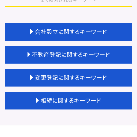
会社設立に関するキーワード
会社設立 大阪市
不動産登記に関するキーワード
会社設立 登記
会社設立 登記簿謄本
会社設立費用 司法書士
不動産登記 区分所有
変更登記に関するキーワード
会社設立 登記 自分で
不動産登記費用 相続
会社設立 助成金
不動産登記 権利書
会社設立 登録免許税
不動産登記 共有名義
地上権 変更登記
相続に関するキーワード
会社設立 相続税対策
不動産登記
変更登記 地積
会社設立費用 合同会社
不動産 贈与 手続き
建物 変更登記 費用
会社設立 スケジュール
不動産登記 勝手に変更
変更登記 種類
相続 遺言
会社設立 年間費用
不動産登記 期限
不動産 変更登記 費用
相続登記 自分で
会社設立 ステップ
不動産登記 抵当権
変更登記 建物
相続 不動産