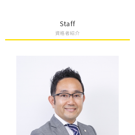
会社設立 流れ 合同会社
大阪市 不動産登記
変更登記 天王寺区
相続 不動産登記
会社設立 届出
不動産登記 効力
株式会社 変更登記 費用
相続登記 費用
会社設立 サポート
不動産登記 権利者 義務者
変更登記 費用
相続 運用
Staff
会社設立 手続き
不動産登記 売買契約書
一般社団法人 変更登記 費用
相続 やること
資格者紹介
会社設立 経理業務
不動産登記 贈与
建物 表題 変更登記 一部取壊し
相続放棄 手続き
会社設立 登記 期間
不動産登記 権利者
根抵当権 変更登記 費用
相続放棄 必要書類
会社設立 相談先
不動産登記 期間
法人登記 名前 変更
相続登記 登録免許税
会社設立 流れ 資本金
不動産登記 住所変更
法人 変更登記 費用
相続 不動産 評価
不動産登記 司法書士
変更登記 費用 合同会社
相続 受け取り方
不動産登記 贈与 必要書類
抵当権 変更登記 費用
相続 不動産取得税
不動産登記 売買
法人登記 変更 必要書類
遺産分割協議
法人登記 住所変更 費用
相続 手続き
抵当権 相続 変更登記
相続 名義変更 書類
不動産 変更登記 相続
相続放棄 兄弟
遺産 相続放棄
相続 遺言 遺留分
相続 やり方