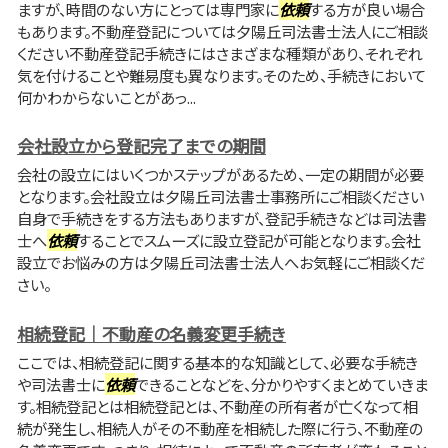
ますが、時間のない方にとっては専門家に
依頼
する方が良い場合
もあります。不動産登記については夕陽丘司法書士法人にご相談
ください不動産登記手続きにはさまざまな種類があり、それぞれ
気を付けることや難易度も異なります。そのため、手続きにおいて
何かわからないことがあっ...
会社設立から登記完了までの期間
会社の設立にはいくつかステップがあるため、一定の期間が必要
となります。会社設立は夕陽丘司法書士事務所にご相談ください
自身で手続きをする方法もありますが、登記手続きなどは司法書
士へ
依頼
することでスムーズに設立登記が可能となります。会社
設立でお悩みの方は夕陽丘司法書士法人へお気軽にご相談くだ
さい。
相続登記｜不動産の名義変更手続き
ここでは、相続登記に関する基本的な知識として、必要な手続き
や司法書士に
依頼
できることなどを、分かりやすくまとめていきま
す。相続登記とは相続登記とは、不動産の所有者が亡くなって相
続が発生し、相続人がその不動産を相続した際に行う、不動産の