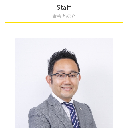
会社設立 種類
不動産登記 抵当権抹消
法人登記 変更
相続 不動産
Staff
会社設立 助成金
不動産登記 相続
変更登記 種類
相続 やること
資格者紹介
会社設立 登記 自分で
不動産登記 住所変更 義務化
建物 表題 変更登記 一部取壊し
相続 不動産登記
会社設立費用 司法書士
不動産 贈与 手続き
変更登記 建物
相続 優先順位
会社設立費用 合同会社
不動産登記 売買契約書
法人 変更登記 費用
限定承認 手続き
会社設立 必要書類
不動産登記 勝手に変更
変更登記 費用 相場
相続放棄 必要書類
不動産登記 権利書
地目 変更登記 相続人
相続登記 登録免許税
不動産登記 効力
建物 変更登記 費用
不動産相続 兄弟
不動産登記 費用
法人登記 変更 費用
相続 不動産登記 必要書類
変更登記 天王寺区
遺言書 検認
一般社団法人 変更登記 費用
遺産 分割
抵当権 変更登記 費用
共有名義 相続登記
不動産相続問題
相続登記 費用
相続 運用