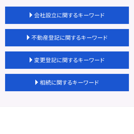
会社設立に関するキーワード
会社設立 サポート
不動産登記に関するキーワード
商業登記 依頼
会社設立 届出
会社設立費用 いくら
不動産登記 区分所有
変更登記に関するキーワード
会社設立 経理業務
不動産登記 司法書士 費用
会社設立 相続税対策
不動産登記 種類
会社設立 ステップ
不動産登記 天王寺区
法人登記 名前 変更
相続に関するキーワード
登記完了 期間
不動産登記費用 司法書士
法人登記 役員変更 必要書類
会社設立 登記 期間
不動産登記費用 相場
法人登記 変更 必要書類
会社設立 代行 おすすめ
不動産登記 区画整理
法人登記 代表者変更 必要書類
相続 手続き 代行
会社設立 すること
不動産登記 権利者 義務者
大阪市 変更登記
相続 変更
会社設立 登記
不動産登記 権利証
変更登記 費用 合同会社
相続登記 義務化 過去の相続
会社設立 相談
不動産登記
株式会社 変更登記 費用
相続 放棄 手続き
会社設立 法人
未登記建物 売買
相続 変更登記 費用
相続登記 必要書類