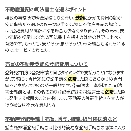
不動産登記の司法書士を選ぶポイント
複数の事務所で料金見積もりを行い、
依頼
にかかる費用の額が
安い事務所を選ぶのも一つの手です。特に不動産登記の場合に
は、登記費用が高額になる場合も少なくありません。そのため、安
い価格を提示してくれる司法書士を探すのは他の登記に比べて
有効です。 もっとも、安かろう・悪かろうといった場合も考えられる
ので、サービスの質との...
売買の不動産登記の登記費用について
登録免許税は登記申請と同じタイミングで支払うことになります
が、実際には専門家に登記申請を
依頼
した際にあらかじめ専門
家へと支払っておくのが一般的です。 ②司法書士報酬次に、司法
書士報酬とは、その名の通り登記手続きを司法書士に
依頼
した際
に発生する報酬のことを指します。不動産の登記手続きを本人が
行う場合は不要な費用とな...
不動産登記手続｜売買、贈与、相続、抵当権抹消など
抵当権抹消登記手続きは比較的簡易な登記手続きの部類に入り