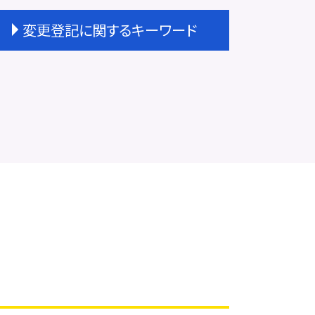
変更登記に関するキーワード
変更登記 相場
変更登記 天王寺区
変更登記 相続
地上権 存続期間 変更登記
法人登記 名前 変更
法人登記 変更 費用
根抵当権 変更登記 費用
変更登記 費用
法人 変更登記 費用
大阪市 変更登記
取締役 辞任 変更登記
地目 変更登記 相続人
株式会社 変更登記 費用
法人登記 役員変更 必要書類