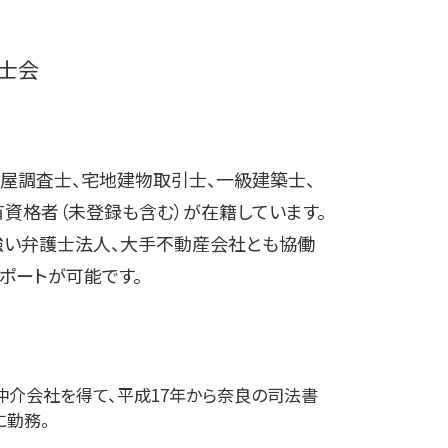
法人登記 変更 期間
一般社団法人 変更登記 費用
更正登記 変更登記 違い
書士会
抵当権 相続 変更登記
住所変更 登記 義務化
法人登記 代表者変更 必要書類
屋調査士、宅地建物取引士、一級建築士、
有資格者（未登録も含む）が在籍しています。
強い弁護士法人、大手不動産会社とも協働
ポートが可能です。
介会社を得て、平成17年から奈良の司法書
に勤務。