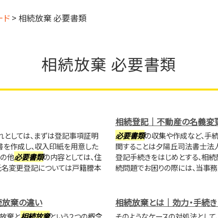
ード
>
相続放棄 必要書類
相続放棄 必要書類
相続登記｜不動産の名義変
れとしては、まずは登記事項証明
必要書類
の収集や作成など、手
書を作成し、収入印紙を用意した
関することは夕陽丘司法書士法
その他
必要書類
の内容としては、住
登記手続きをはじめとする、相続
氏名変更登記については戸籍謄本
続問題でお困りの際には、当事務
続放棄の違い
相続放棄とは｜効力・手続き
産放棄と
相続放棄
という２つの概念
そのようなケースの対処法として