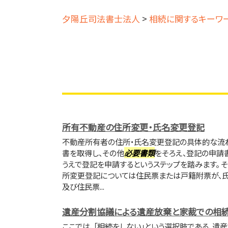
夕陽丘司法書士法人
>
相続に関するキーワ
所有不動産の住所変更・氏名変更登記
不動産所有者の住所・氏名変更登記の具体的な流
書を取得し、その他
必要書類
をそろえ、登記の申請
うえで登記を申請するというステップを踏みます。 
所変更登記については住民票または戸籍附票が、
及び住民票...
遺産分割協議による遺産放棄と家裁での相
ここでは、「相続をしない」という選択肢である、遺