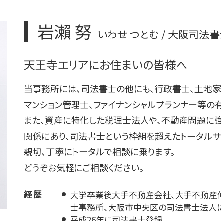
不動産登記 期間
不動産登記 天王寺区
不動産登記 住所変更 必要
岩瀨 努
いわせ つとむ / 大阪司法
不動産 共有 相続
不動産登記費用 相場
天王寺エリアにお住まいの皆様へ
不動産登記 区画整理
当事務所には、司法書士の他にも、行政書士、土地家
マンション管理士、ファイナンシャルプランナー等の
また、資産に特化した税理士法人や、不動産問題に
関係にあり、司法書士という枠組を超えたトータルサ
親切、丁寧にトータルで相談に乗ります。
どうぞお気軽にご相談ください。
経歴
大学卒業後大手不動産会社、大手不動産仲
士事務所、大阪市中央区の司法書士法人
平成26年に司法書士登録