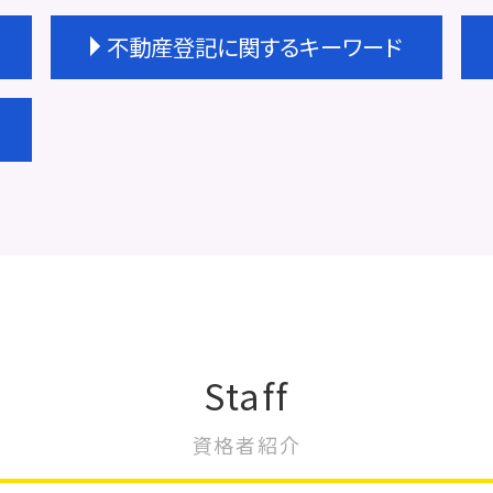
不動産登記に関するキーワード
不動産登記 住所変更
不動産登記 種類
不動産登記 権利証
不動産登記 期限
不動産登記 規則
未登記建物 売買
大阪市 不動産登記
不動産登記費用 相続
不動産登記 司法書士 費用
不動産登記 抵当権
Staff
不動産登記 費用
不動産登記 権利書
不動産登記 売買契約書
資格者紹介
不動産登記 住所変更 義務化