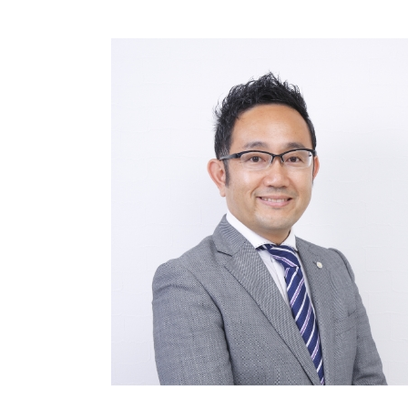
会社設立 登記費用
相続 遺言
会社設立 相談
限定承認 手続き
定款認証 必要書類
相続放棄 期間
会社設立 登録免許税
相続登記 必要書類
会社設立 流れ 資本金
相続 手続き 期限
会社設立 法人
相続放棄 手続き
相続登記とは
相続 手続き
相続登記