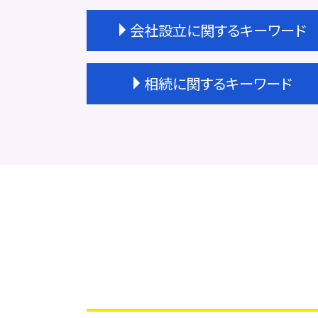
会社設立に関するキーワード
会社設立 タイミング
相続に関するキーワード
会社設立 不動産
会社設立費用 いくら
会社設立 メリット
相続 遺産分割協議書
商業登記 依頼
遺産 放棄
会社設立 資本金
相続 やること
会社設立 手続き
相続 優先順位
天王寺区 会社設立
不動産相続 兄弟
会社設立 すべきこと
相続 運用
会社設立 名前
相続 受け取らない
会社設立 注意点
相続 変更
法人登記 依頼
遺産分割協議
会社設立 期間
相続 手続き 自分で
会社設立 流れ 自分で
相続登記 自分で