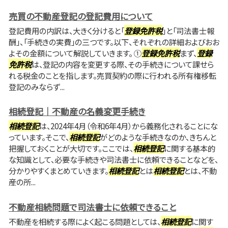
売買の不動産登記の登記費用について
登記費用の内訳は、大きく分けると「
登録免許税
」と「司法書士報
酬」、「手続きの実費」の三つです。以下、それぞれの詳細およびおお
よその金額について解説していきます。 ①
登録免許税
まず、
登録
免許税
は、登記の内容を変更する際、その手続きについて課せら
れる税金のことを指します。売買契約の際に行われる所有権移転
登記のみならず...
相続登記｜不動産の名義変更手続き
相続登記
は、2024年4月（令和6年4月）から義務化されることにな
っています。そこで、
相続登記
がどのような手続きなのか、きちんと
把握しておくことが大切です。ここでは、
相続登記
に関する基本的
な知識として、必要な手続きや司法書士に依頼できることなどを、
分かりやすくまとめていきます。
相続登記
とは
相続登記
とは、不動
産の所...
不動産相続問題で司法書士に依頼できること
不動産を相続する際によく起こる問題としては、
相続登記
に関す