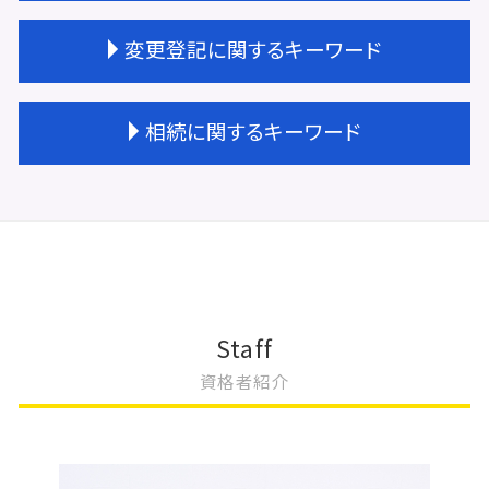
法人登記 依頼
会社設立 メリット
不動産登記 区画整理
変更登記に関するキーワード
会社設立 必要書類
不動産登記 権利書
会社設立 スケジュール
不動産登記 住所変更 必要
会社設立 大阪市
不動産登記 共有名義
大阪市 変更登記
相続に関するキーワード
会社設立 登記 期間
不動産登記 期限
法人登記 名前 変更
会社設立 不動産
不動産登記 売却
地上権 存続期間 変更登記
会社設立 資本金
未登記建物 売買
地上権 変更登記
相続登記 義務化 過去の相続
会社設立 法人
不動産登記 贈与
建物種類 変更登記
相続 手続き 期限
会社設立 相続税対策
不動産登記 種類
抵当権 相続 変更登記
土地の評価額 相続
会社設立 登録免許税
不動産 贈与 手続き
法人登記 変更
相続 やること
会社設立 登記費用
不動産登記 贈与 必要書類
変更登記 地役権
遺言書 検認
会社設立 方法
不動産登記 権利者
不動産 変更登記 相続
相続 不動産
Staff
会社設立 名前
不動産 共有 相続
取締役 辞任 変更登記
相続登記とは
資格者紹介
会社設立 ステップ
不動産登記 売買
変更登記 相場
遺産 放棄
会社設立費用 いくら
不動産登記 金額
建物 変更登記 費用
相続放棄 兄弟
会社設立 登記簿謄本
不動産登記 司法書士
建物の名称 変更登記
相続 申告期限
定款認証 必要書類
不動産登記 権利証
一般社団法人 変更登記 費用
相続登記 登録免許税