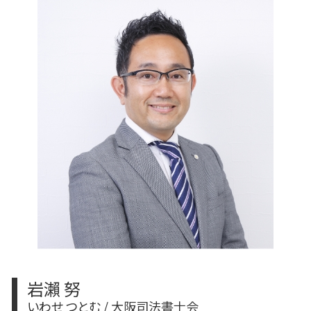
不動産登記
変更登記 地目
相続 不動産 評価
不動産登記 売買契約書
変更登記 天王寺区
相続 やり直し
不動産登記費用 相続
住所変更 登記 義務化
限定承認 手続き
法人登記 代表者変更 必要書類
遺産 生前放棄
不動産 変更登記 費用
相続放棄 土地
株式会社 変更登記 費用
相続 不動産取得税
遺産分割協議
相続 不動産登記 必要書類
公正証書遺言 証人
岩瀨 努
いわせ つとむ / 大阪司法書士会